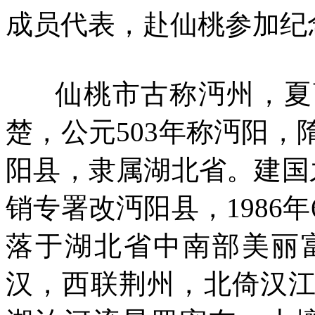
成员代表，赴仙桃参加纪
仙桃市古称沔州，夏商
楚，公元503年称沔阳
阳县，隶属湖北省。建国之
销专署改沔阳县，1986
落于湖北省中南部美丽
汉，西联荆州，北倚汉