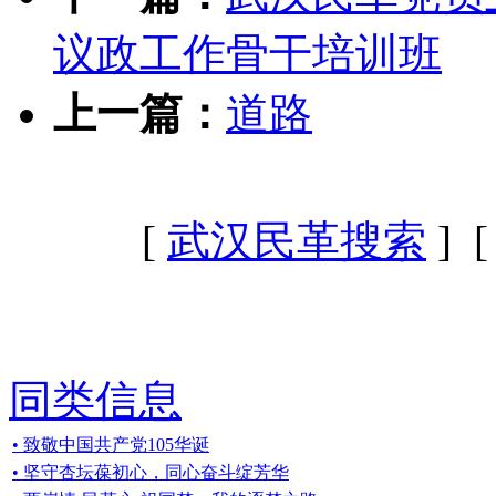
议政工作骨干培训班
上一篇：
道路
[
武汉民革搜索
] 
同类信息
• 致敬中国共产党105华诞
• 坚守杏坛葆初心，同心奋斗绽芳华