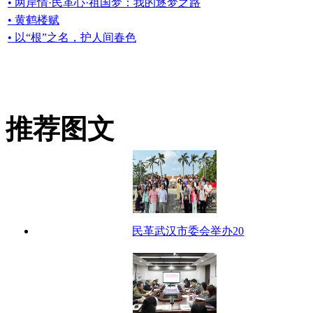
• 两岸情·民革心·祖国梦：我的逐梦之路
• 黄鹤楼赋
• 以“根”之名，护人间春色
推荐图文
民革武汉市委会举办20