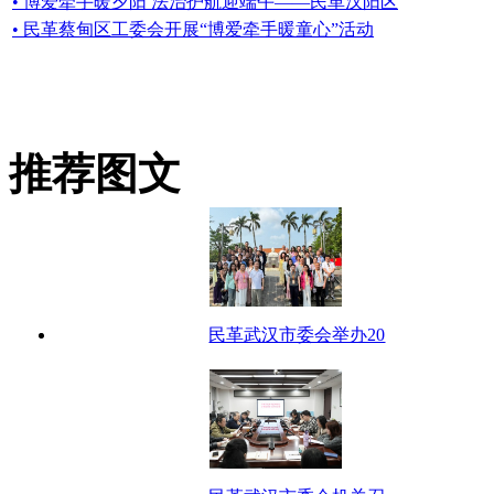
• 博爱牵手暖夕阳 法治护航迎端午——民革汉阳区
• 民革蔡甸区工委会开展“博爱牵手暖童心”活动
推荐图文
民革武汉市委会举办20