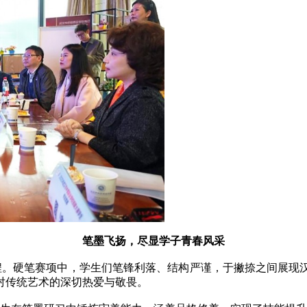
笔墨飞扬，尽显学子青春风采
。硬笔赛项中，学生们笔锋利落、结构严谨，于撇捺之间展现汉
对传统艺术的深切热爱与敬畏。