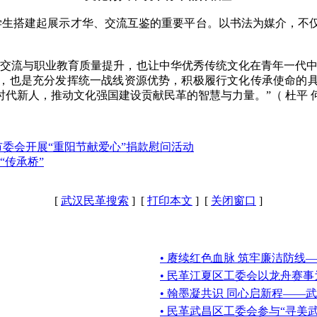
生搭建起展示才华、交流互鉴的重要平台。以书法为媒介，不仅
流与职业教育质量提升，也让中华优秀传统文化在青年一代中
，也是充分发挥统一战线资源优势，积极履行文化传承使命的
代新人，推动文化强国建设贡献民革的智慧与力量。”（ 杜平 
委会开展“重阳节献爱心”捐款慰问活动
“传承桥”
[
武汉民革搜索
] [
打印本文
] [
关闭窗口
]
• 赓续红色血脉 筑牢廉洁防线
• 民革江夏区工委会以龙舟赛事
• 翰墨凝共识 同心启新程——
• 民革武昌区工委会参与“寻美