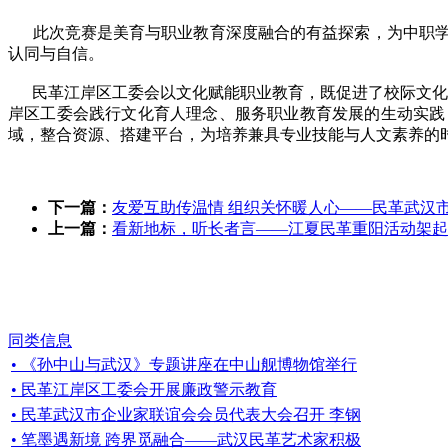
此次竞赛是美育与职业教育深度融合的有益探索，为中职学
认同与自信。
民革江岸区工委会以文化赋能职业教育，既促进了校际文化交
岸区工委会践行文化育人理念、服务职业教育发展的生动实践
域，整合资源、搭建平台，为培养兼具专业技能与人文素养的时
下一篇：
友爱互助传温情 组织关怀暖人心——民革武汉市
上一篇：
看新地标，听长者言——江夏民革重阳活动架起
同类信息
• 《孙中山与武汉》专题讲座在中山舰博物馆举行
• 民革江岸区工委会开展廉政警示教育
• 民革武汉市企业家联谊会会员代表大会召开 李钢
• 笔墨遇新境 跨界觅融合——武汉民革艺术家积极