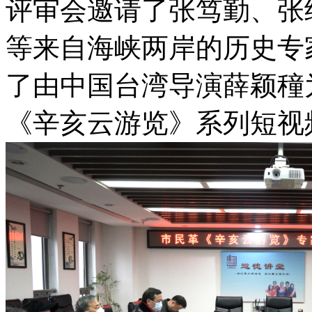
评审会邀请了张笃勤、张
等来自海峡两岸的历史专
了由中国台湾导演薛颖穜
《辛亥云游览》系列短视